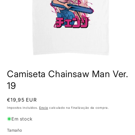
Abrir
conteúdo
Camiseta Chainsaw Man Ver.
multimédia
1
em
19
modal
Preço
€19,95 EUR
normal
Impostos incluídos.
Envio
calculado na finalização da compra.
Em stock
Tamaño