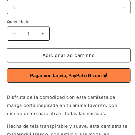
Quantidade
Quantidade
Diminuir
Aumentar
a
a
quantidade
quantidade
de
de
Adicionar ao carrinho
Camiseta
Camiseta
Chainsaw
Chainsaw
Man
Man
Pagar con tarjeta, PayPal o Bizum 🛒
Ver.
Ver.
19
19
Disfruta de la comodidad con esta camiseta de
manga corta inspirada en tu anime favorito, con
diseño único para atraer todas las miradas.
Hecha de tela transpirable y suave, esta camiseta te
mantendrá fresco, con estilo y a la moda, en