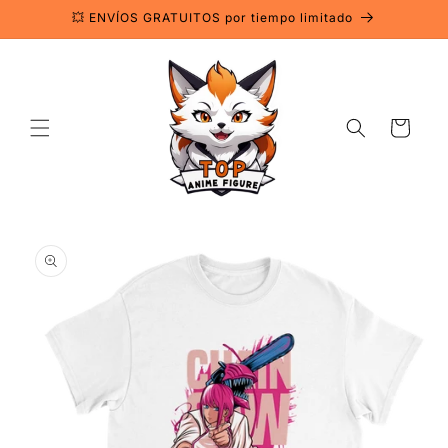
Saltar
💥 ENVÍOS GRATUITOS por tiempo limitado
para o
conteúdo
Carrinho
Saltar para
a
informação
do produto