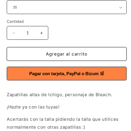
Cantidad
Cantidad
Reducir
Aumentar
cantidad
cantidad
para
para
Zapatillas
Zapatillas
Agregar al carrito
Ichigo
Ichigo
(Bleach)
(Bleach)
Edición
Edición
Pagar con tarjeta, PayPal o Bizum 🛒
Limitada
Limitada
Zapatillas altas de Ichigo, personaje de Bleach.
¡Hazte ya con las tuyas!
Acertarás con la talla pidiendo la talla que utilices
normalmente con otras zapatillas :)