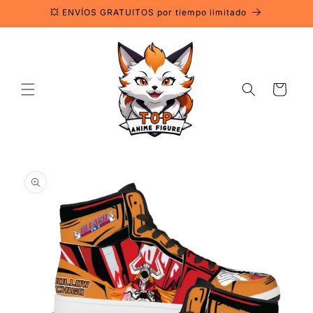
Ir
💥 ENVÍOS GRATUITOS por tiempo limitado
directamente
al contenido
Carrito
Ir
directamente
a la
información
del producto