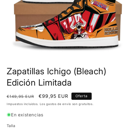
Abrir
elemento
Zapatillas Ichigo (Bleach)
multimedia
1
en
Edición Limitada
una
ventana
modal
Precio
Precio
€99,95 EUR
Oferta
€149,95 EUR
habitual
de
Impuestos incluidos. Los gastos de envío son gratuitos.
oferta
En existencias
Talla