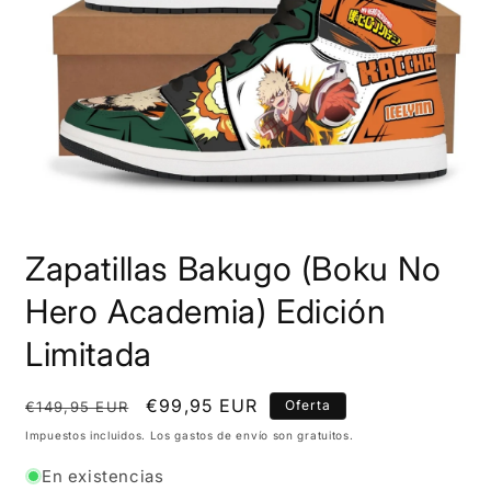
Abrir
elemento
Zapatillas Bakugo (Boku No
multimedia
1
en
Hero Academia) Edición
una
ventana
Limitada
modal
Precio
Precio
€99,95 EUR
Oferta
€149,95 EUR
habitual
de
Impuestos incluidos. Los gastos de envío son gratuitos.
oferta
En existencias