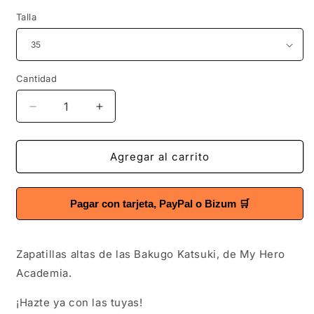
Talla
Cantidad
Cantidad
Reducir
Aumentar
cantidad
cantidad
para
para
Zapatillas
Zapatillas
Agregar al carrito
Bakugo
Bakugo
(Boku
(Boku
No
No
Pagar con tarjeta, PayPal o Bizum 🛒
Hero
Hero
Academia)
Academia)
Edición
Edición
Zapatillas altas de las Bakugo Katsuki, de My Hero
Limitada
Limitada
Academia.
¡Hazte ya con las tuyas!