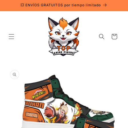
Ir
💥 ENVÍOS GRATUITOS por tiempo limitado
directamente
al contenido
Carrito
Ir
directamente
a la
información
del producto